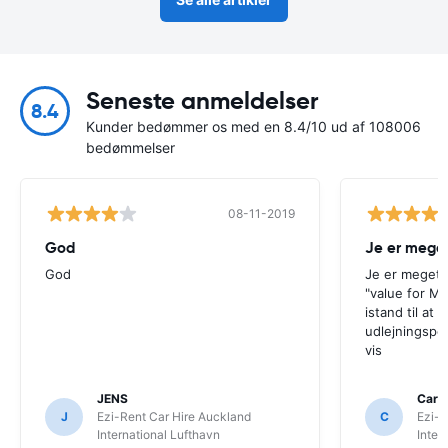
Seneste anmeldelser
8.4
Kunder bedømmer os med en 8.4/10 ud af 108006
bedømmelser
08-11-2019
God
Je er meget 
God
Je er meget t
"value for Mo
istand til at
udlejningsper
vis
JENS
Cars
J
Ezi-Rent Car Hire Auckland
C
Ezi-R
International Lufthavn
Inter