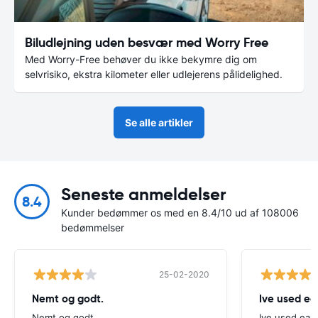
Biludlejning uden besvær med Worry Free
Med Worry-Free behøver du ikke bekymre dig om
selvrisiko, ekstra kilometer eller udlejerens pålidelighed.
Se alle artikler
Seneste anmeldelser
8.4
Kunder bedømmer os med en 8.4/10 ud af 108006
bedømmelser
25-02-2020
Nemt og godt.
Ive used ea
Nemt og godt.
Ive used eas