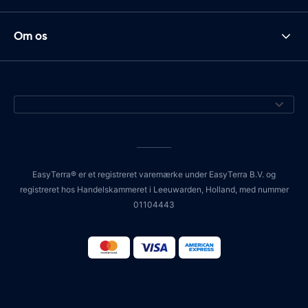
Om os
EasyTerra® er et registreret varemærke under EasyTerra B.V. og
registreret hos Handelskammeret i Leeuwarden, Holland, med nummer
01104443