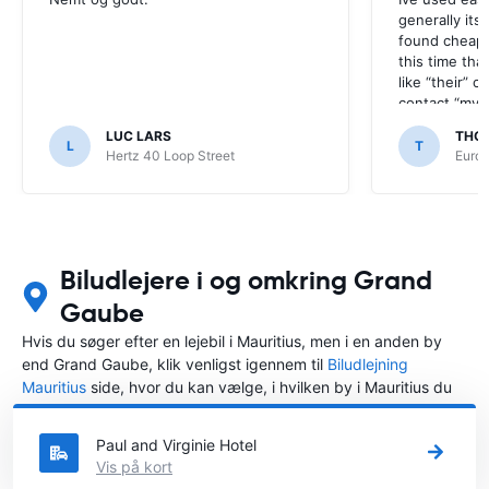
generally its
found cheap 
this time tha
like “their” c
contact “my a
werent satisf
LUC LARS
THO
L
T
Hertz 40 Loop Street
Europ
Biludlejere i og omkring Grand
Gaube
Hvis du søger efter en lejebil i Mauritius, men i en anden by
end Grand Gaube, klik venligst igennem til
Biludlejning
Mauritius
side, hvor du kan vælge, i hvilken by i Mauritius du
ønsker at leje en bil.
Paul and Virginie Hotel
Vis på kort