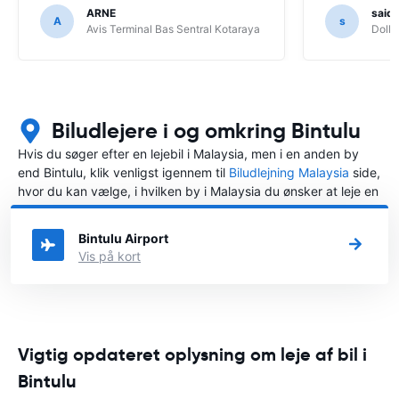
ARNE
said
A
s
Avis Terminal Bas Sentral Kotaraya
Dolla
Biludlejere i og omkring Bintulu
Hvis du søger efter en lejebil i Malaysia, men i en anden by
end Bintulu, klik venligst igennem til
Biludlejning Malaysia
side,
hvor du kan vælge, i hvilken by i Malaysia du ønsker at leje en
bil.
Bintulu Airport
Vis på kort
Vigtig opdateret oplysning om leje af bil i
Bintulu