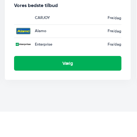
Vores bedste tilbud
CARJOY
Fra
/dag
Alamo
Fra
/dag
Enterprise
Fra
/dag
Vælg