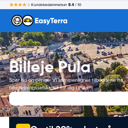
8.4
Kundebedømmelser
/ 10
Billeje Pula
Spar tid og penge. Vi sammenligner tilbuddene fra
biludlejningsselskaber for dig i Pula.