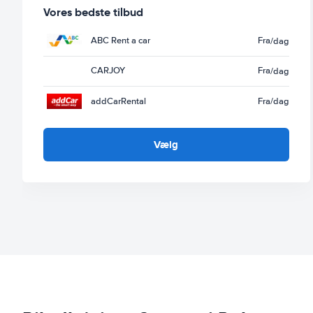
Vores bedste tilbud
ABC Rent a car
Fra
/dag
CARJOY
Fra
/dag
addCarRental
Fra
/dag
Vælg