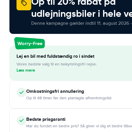
Op til 20% rabat på
udlejningsbiler i hele 
Denne kampagne gælder indtil 11. august 2026 -
Worry-Free
Lej en bil med fuldstændig ro i sindet
Vores bedste valg til en bekymringsfri rejse.
Læs mere
Omkostningsfri
annullering
Op til 48 timer før den planlagte afhentningstid
Bedste prisgaranti
Har du fundet en bedre pris? Så giver vi dig et bedre tilbu