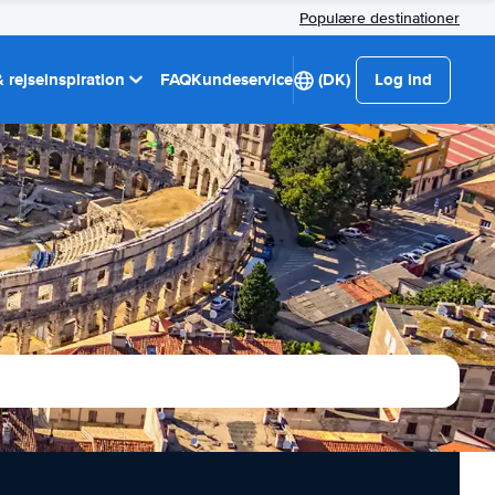
Populære destinationer
 rejseinspiration
FAQ
Kundeservice
(DK)
Log ind