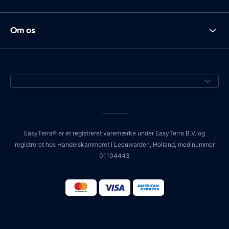
Om os
EasyTerra® er et registreret varemærke under EasyTerra B.V. og
registreret hos Handelskammeret i Leeuwarden, Holland, med nummer
01104443