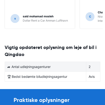
Char
said mohamad mosleh
C
Nissa
s
Dollar Rent a Car Amman Lufthavn
Inter
Vigtig opdateret oplysning om leje af bil i
Qingdao
🚙 Antal udlejningsagenturer
2
🏆 Bedst bedømte biludlejningsagentur
Avis
Praktiske oplysninger