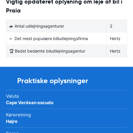
Vigtig opdateret oplysning om leje af bil i
Praia
🚙 Antal udlejningsagenturer
2
⭐ Det mest populære billudlejningsfirma
Hertz
🏆 Bedst bedømte biludlejningsagentur
Hertz
Praktiske oplysninger
Valuta
Cape Verdean escudo
Køreretning
Højre