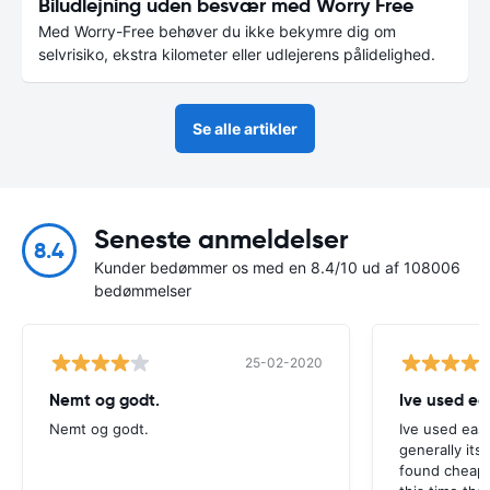
Biludlejning uden besvær med Worry Free
Med Worry-Free behøver du ikke bekymre dig om
selvrisiko, ekstra kilometer eller udlejerens pålidelighed.
Se alle artikler
Seneste anmeldelser
8.4
Kunder bedømmer os med en 8.4/10 ud af 108006
bedømmelser
25-02-2020
Nemt og godt.
Ive used ea
Nemt og godt.
Ive used eas
generally its
found cheap 