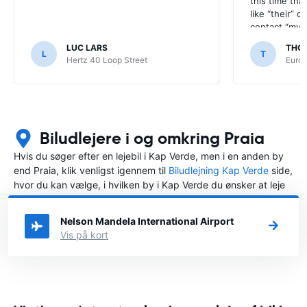
this time tha
like “their” c
contact “my a
werent satisf
LUC LARS
THO
L
T
Hertz 40 Loop Street
Europ
Biludlejere i og omkring Praia
Hvis du søger efter en lejebil i Kap Verde, men i en anden by
end Praia, klik venligst igennem til
Biludlejning Kap Verde
side,
hvor du kan vælge, i hvilken by i Kap Verde du ønsker at leje
en bil.
Nelson Mandela International Airport
Vis på kort