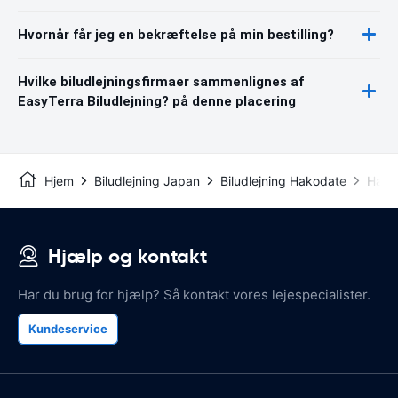
Hvornår får jeg en bekræftelse på min bestilling?
Hvilke biludlejningsfirmaer sammenlignes af
EasyTerra Biludlejning? på denne placering
Hjem
Biludlejning Japan
Biludlejning Hakodate
Hako
Hjælp og kontakt
Har du brug for hjælp? Så kontakt vores lejespecialister.
Kundeservice