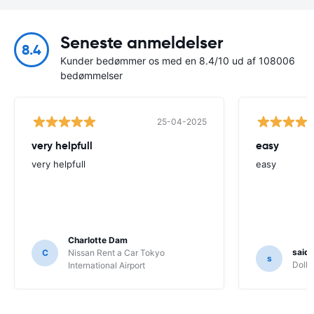
Seneste anmeldelser
8.4
Kunder bedømmer os med en 8.4/10 ud af 108006
bedømmelser
25-04-2025
very helpfull
easy
very helpfull
easy
Charlotte Dam
said
C
Nissan Rent a Car Tokyo
s
Dolla
International Airport