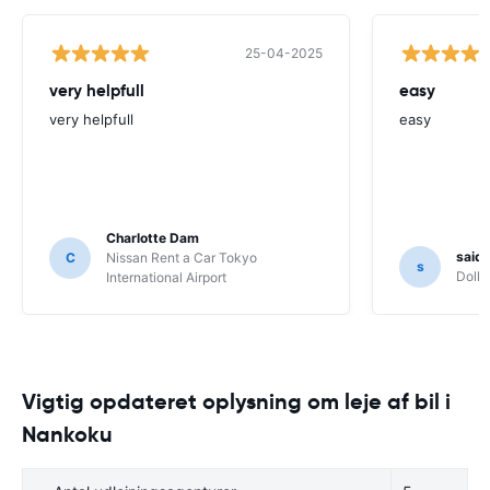
25-04-2025
very helpfull
easy
very helpfull
easy
Charlotte Dam
said
C
Nissan Rent a Car Tokyo
s
Dolla
International Airport
Vigtig opdateret oplysning om leje af bil i
Nankoku