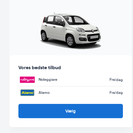
Vores bedste tilbud
Noleggiare
Fra
/dag
Alamo
Fra
/dag
Vælg