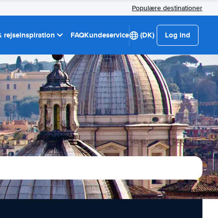
Populære destinationer
 rejseinspiration
FAQ
Kundeservice
(DK)
Log ind