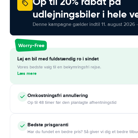
Op til 20% rabat på
udlejningsbiler i hele 
Denne kampagne gælder indtil 11. august 2026 -
Worry-Free
Lej en bil med fuldstændig ro i sindet
Vores bedste valg til en bekymringsfri rejse.
Læs mere
Omkostningsfri
annullering
Op til 48 timer før den planlagte afhentningstid
Bedste prisgaranti
Har du fundet en bedre pris? Så giver vi dig et bedre tilbu