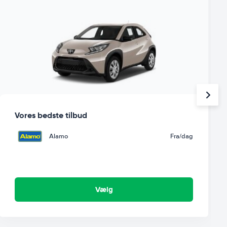
Vores bedste tilbud
Alamo
Fra
/dag
Vælg