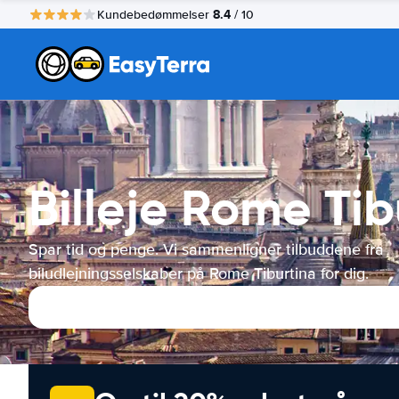
8.4
Kundebedømmelser
/ 10
Billeje Rome Tib
Spar tid og penge. Vi sammenligner tilbuddene fra
biludlejningsselskaber på Rome Tiburtina for dig.