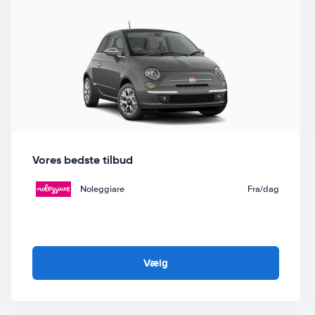
Vores bedste tilbud
Noleggiare
Fra
/dag
Vælg