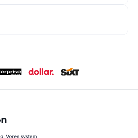
on
ng. Vores system