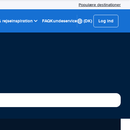
Populære destinationer
 rejseinspiration
FAQ
Kundeservice
(DK)
Log ind