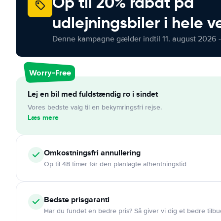
Op til 20% rabat på
udlejningsbiler i hele 
Denne kampagne gælder indtil 11. august 2026 -
Worry-Free
Lej en bil med fuldstændig ro i sindet
Vores bedste valg til en bekymringsfri rejse.
Læs mere
Omkostningsfri
annullering
Op til 48 timer før den planlagte afhentningstid
Bedste prisgaranti
Har du fundet en bedre pris? Så giver vi dig et bedre tilbu