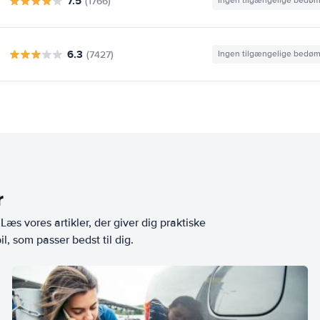
7.5
(1766)
Ingen tilgængelige bedø
6.3
(7427)
Ingen tilgængelige bedø
r
æs vores artikler, der giver dig praktiske
l, som passer bedst til dig.