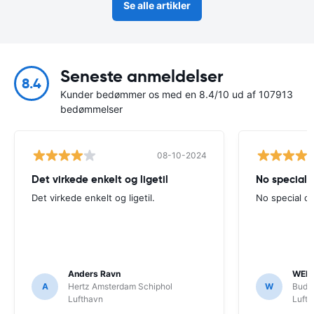
Se alle artikler
Seneste anmeldelser
8.4
Kunder bedømmer os med en 8.4/10 ud af 107913
bedømmelser
08-10-2024
Det virkede enkelt og ligetil
No special
Det virkede enkelt og ligetil.
No special 
Anders Ravn
WEN
A
Hertz Amsterdam Schiphol
W
Budg
Lufthavn
Luft