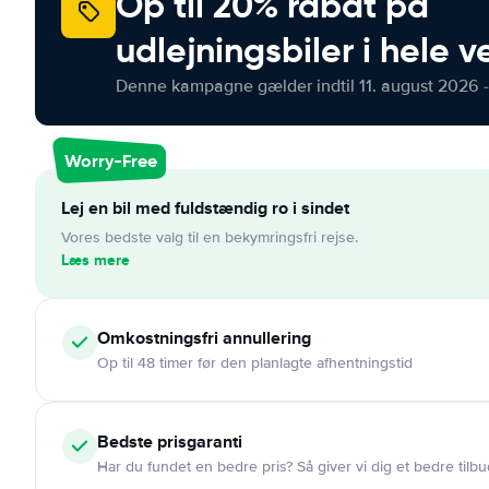
Op til 20% rabat på
udlejningsbiler i hele 
Denne kampagne gælder indtil 11. august 2026 -
Worry-Free
Lej en bil med fuldstændig ro i sindet
Vores bedste valg til en bekymringsfri rejse.
Læs mere
Omkostningsfri
annullering
Op til 48 timer før den planlagte afhentningstid
Bedste prisgaranti
Har du fundet en bedre pris? Så giver vi dig et bedre tilbu