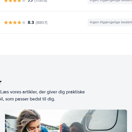
7.7
(11503)
Ingen tilgængelige bedø
8.3
(8807)
Ingen tilgængelige bedø
r
æs vores artikler, der giver dig praktiske
l, som passer bedst til dig.