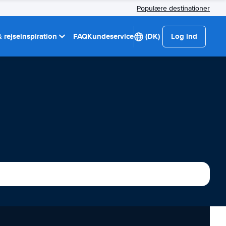
Populære destinationer
 rejseinspiration
FAQ
Kundeservice
(DK)
Log ind