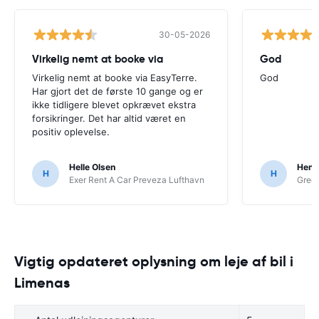
30-05-2026
Virkelig nemt at booke via
God
Virkelig nemt at booke via EasyTerre.
God
Har gjort det de første 10 gange og er
ikke tidligere blevet opkrævet ekstra
forsikringer. Det har altid været en
positiv oplevelse.
Helle Olsen
Henri
H
H
Exer Rent A Car Preveza Lufthavn
Gree
Vigtig opdateret oplysning om leje af bil i
Limenas