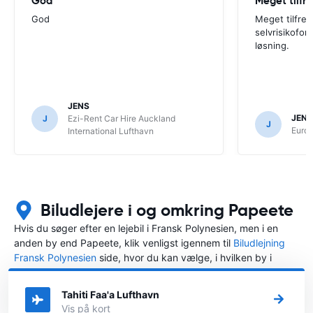
God
Meget tilfre
God
Meget tilfreds
selvrisikofor
løsning.
JENS
JENS
J
Ezi-Rent Car Hire Auckland
J
Europ
International Lufthavn
Biludlejere i og omkring Papeete
Hvis du søger efter en lejebil i Fransk Polynesien, men i en
anden by end Papeete, klik venligst igennem til
Biludlejning
Fransk Polynesien
side, hvor du kan vælge, i hvilken by i
Fransk Polynesien du ønsker at leje en bil.
Tahiti Faa'a Lufthavn
Vis på kort