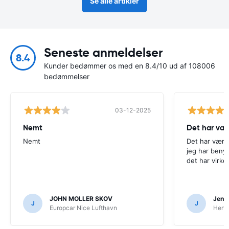
Se alle artikler
Seneste anmeldelser
8.4
Kunder bedømmer os med en 8.4/10 ud af 108006
bedømmelser
03-12-2025
Nemt
Det har væ
Nemt
Det har være
jeg har beny
det har virke
JOHN MOLLER SKOV
Jens 
J
J
Europcar Nice Lufthavn
Hertz