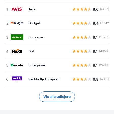
Avis
8.6
(7437)
Budget
8.4
(11512)
Europcar
8.1
(10251)
Sixt
8.1
(4356)
Enterprise
8.1
(2409)
Keddy By Europcar
6.8
(4319)
Vis alle udlejere