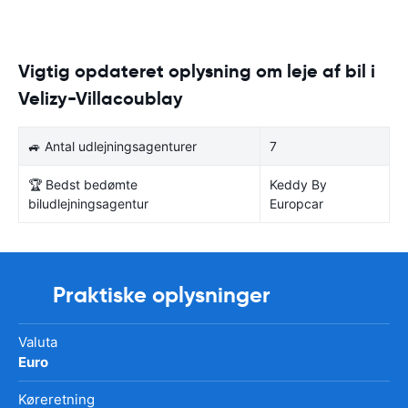
Vigtig opdateret oplysning om leje af bil i
Velizy-Villacoublay
🚙 Antal udlejningsagenturer
7
🏆 Bedst bedømte
Keddy By
biludlejningsagentur
Europcar
Praktiske oplysninger
Valuta
Euro
Køreretning