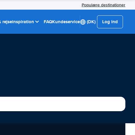
Populære destinationer
 rejseinspiration
FAQ
Kundeservice
(DK)
Log ind