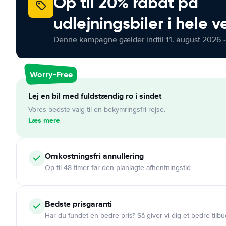
Op til 20% rabat på
udlejningsbiler i hele 
Denne kampagne gælder indtil 11. august 2026 -
Worry-Free
Lej en bil med fuldstændig ro i sindet
Vores bedste valg til en bekymringsfri rejse.
Læs mere
Omkostningsfri
annullering
Op til 48 timer før den planlagte afhentningstid
Bedste prisgaranti
Har du fundet en bedre pris? Så giver vi dig et bedre tilbu