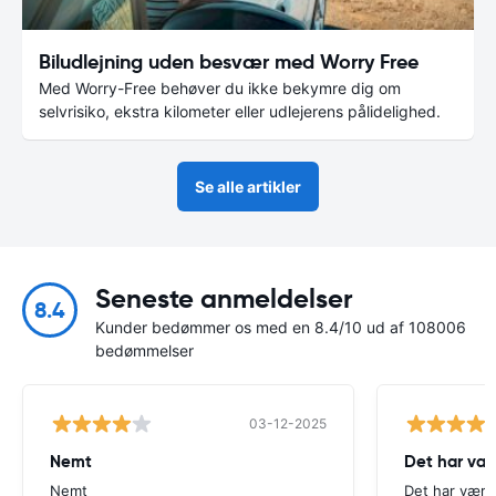
Biludlejning uden besvær med Worry Free
Med Worry-Free behøver du ikke bekymre dig om
selvrisiko, ekstra kilometer eller udlejerens pålidelighed.
Se alle artikler
Seneste anmeldelser
8.4
Kunder bedømmer os med en 8.4/10 ud af 108006
bedømmelser
03-12-2025
Nemt
Det har væ
Nemt
Det har være