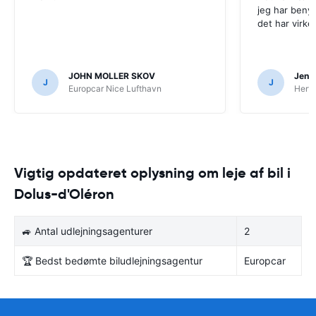
jeg har beny
det har virke
JOHN MOLLER SKOV
Jens 
J
J
Europcar Nice Lufthavn
Hertz
Vigtig opdateret oplysning om leje af bil i
Dolus-d'Oléron
🚙 Antal udlejningsagenturer
2
🏆 Bedst bedømte biludlejningsagentur
Europcar