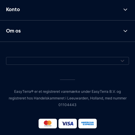
Konto
Om os
EasyTerra® er et registreret varemærke under EasyTerra B.V. og
registreret hos Handelskammeret i Leeuwarden, Holland, med nummer
01104443