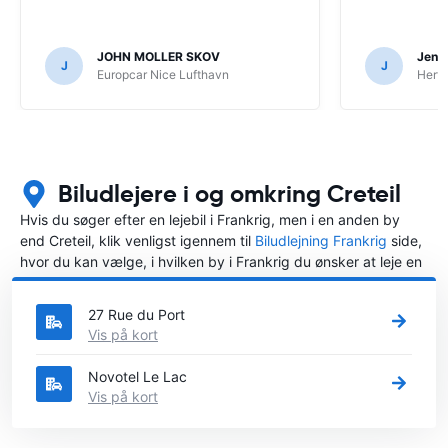
JOHN MOLLER SKOV
Jens 
J
J
Europcar Nice Lufthavn
Hertz
Biludlejere i og omkring Creteil
Hvis du søger efter en lejebil i Frankrig, men i en anden by
end Creteil, klik venligst igennem til
Biludlejning Frankrig
side,
hvor du kan vælge, i hvilken by i Frankrig du ønsker at leje en
bil.
27 Rue du Port
Vis på kort
Novotel Le Lac
Vis på kort