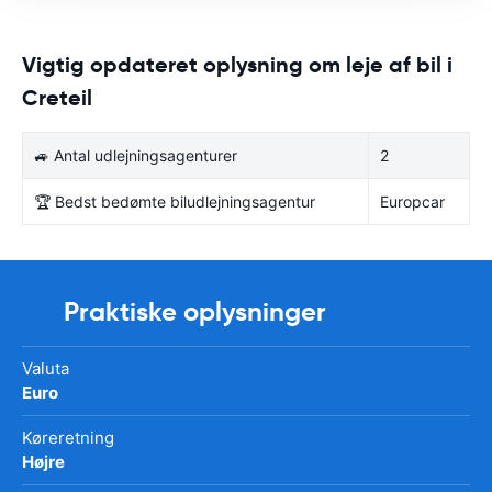
Vigtig opdateret oplysning om leje af bil i
Creteil
🚙 Antal udlejningsagenturer
2
🏆 Bedst bedømte biludlejningsagentur
Europcar
Praktiske oplysninger
Valuta
Euro
Køreretning
Højre