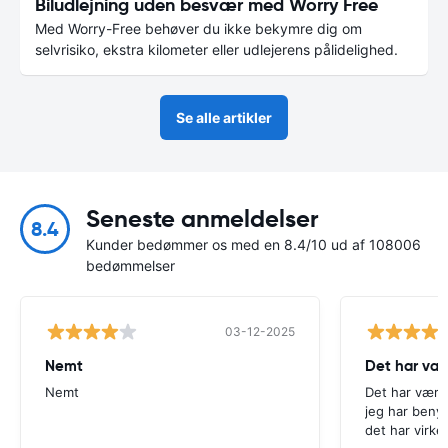
Biludlejning uden besvær med Worry Free
Med Worry-Free behøver du ikke bekymre dig om
selvrisiko, ekstra kilometer eller udlejerens pålidelighed.
Se alle artikler
Seneste anmeldelser
8.4
Kunder bedømmer os med en 8.4/10 ud af 108006
bedømmelser
03-12-2025
Nemt
Det har væ
Nemt
Det har være
jeg har beny
det har virke