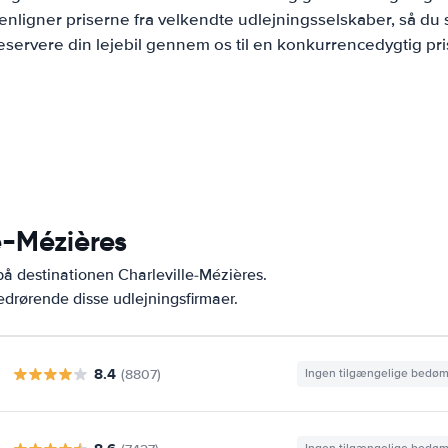
ligner priserne fra velkendte udlejningsselskaber, så du 
eservere din lejebil gennem os til en konkurrencedygtig pri
le-Mézières
på destinationen Charleville-Mézières.
drørende disse udlejningsfirmaer.
8.4
(8807)
Ingen tilgængelige bedø