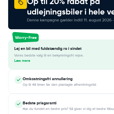
Op til 20% rabat på
udlejningsbiler i hele 
Denne kampagne gælder indtil 11. august 2026 -
Worry-Free
Lej en bil med fuldstændig ro i sindet
Vores bedste valg til en bekymringsfri rejse.
Læs mere
Omkostningsfri
annullering
Op til 48 timer før den planlagte afhentningstid
Bedste prisgaranti
Har du fundet en bedre pris? Så giver vi dig et bedre tilbu