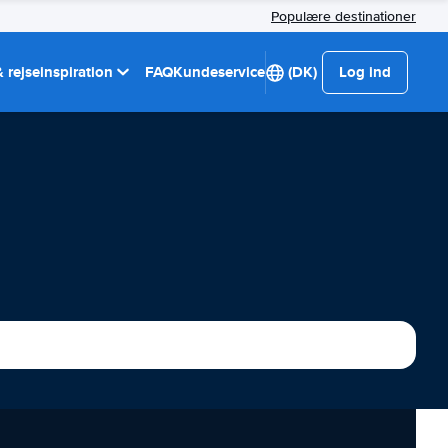
Populære destinationer
 rejseinspiration
FAQ
Kundeservice
(DK)
Log ind