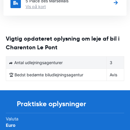
5 Place des Marseillais
Vis på kort
Vigtig opdateret oplysning om leje af bil i
Charenton Le Pont
🚙 Antal udlejningsagenturer
3
🏆 Bedst bedømte biludlejningsagentur
Avis
Praktiske oplysninger
Valuta
Euro