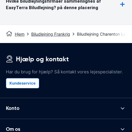
Hvilke biludlejningsfirmaer sammenlignes af
EasyTerra Biludlejning? på denne placering
Hjem
Biludlejning Frankrig
Biludlejning Charenton Le Po
Hjælp og kontakt
Har du brug for hjælp? Så kontakt vores lejespecialister.
Kundeservice
Konto
Om os