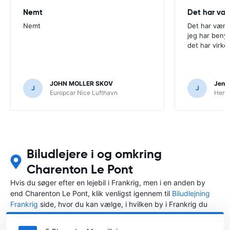
Nemt
Det har væ
Nemt
Det har være
jeg har beny
det har virke
JOHN MOLLER SKOV
Jens 
J
J
Europcar Nice Lufthavn
Hertz
Biludlejere i og omkring
Charenton Le Pont
Hvis du søger efter en lejebil i Frankrig, men i en anden by
end Charenton Le Pont, klik venligst igennem til
Biludlejning
Frankrig
side, hvor du kan vælge, i hvilken by i Frankrig du
ønsker at leje en bil.