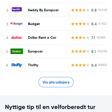
Keddy By Europcar
6.8
(4316)
Budget
8.4
(11503)
Dollar Rent a Car
7.1
(5286)
Europcar
8.1
(10239)
Thrifty
8.4
(6965)
Vis alle udlejere
Nyttige tip til en velforberedt tur