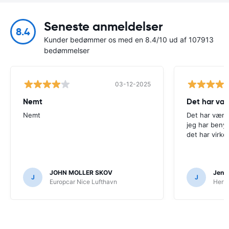
Seneste anmeldelser
8.4
Kunder bedømmer os med en 8.4/10 ud af 107913
bedømmelser
03-12-2025
Nemt
Det har væ
Nemt
Det har være
jeg har beny
det har virke
JOHN MOLLER SKOV
Jens 
J
J
Europcar Nice Lufthavn
Hertz