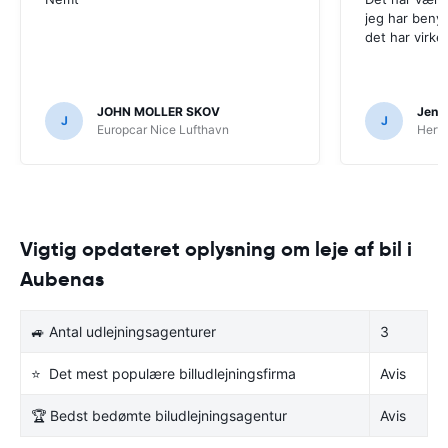
jeg har beny
det har virke
JOHN MOLLER SKOV
Jens 
J
J
Europcar Nice Lufthavn
Hertz
Vigtig opdateret oplysning om leje af bil i
Aubenas
🚙 Antal udlejningsagenturer
3
⭐ Det mest populære billudlejningsfirma
Avis
🏆 Bedst bedømte biludlejningsagentur
Avis