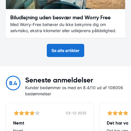
Biludlejning uden besvær med Worry Free
Med Worry-Free behøver du ikke bekymre dig om
selvrisiko, ekstra kilometer eller udlejerens pålidelighed.
Se alle artikler
Seneste anmeldelser
8.4
Kunder bedømmer os med en 8.4/10 ud af 108006
bedømmelser
03-12-2025
Nemt
Det har væ
Nemt
Det har være