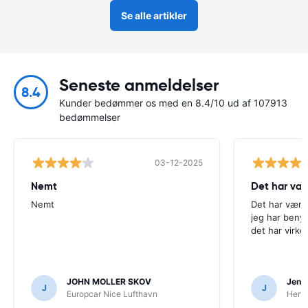
Se alle artikler
Seneste anmeldelser
8.4
Kunder bedømmer os med en 8.4/10 ud af 107913
bedømmelser
03-12-2025
Nemt
Det har væ
Nemt
Det har være
jeg har beny
det har virke
JOHN MOLLER SKOV
Jens 
J
J
Europcar Nice Lufthavn
Hertz