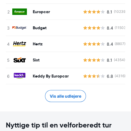
Europcar
8.1
(10239)
Budget
8.4
(11503)
Hertz
8.4
(8807)
Sixt
8.1
(4354)
Keddy By Europcar
6.8
(4316)
Vis alle udlejere
Nyttige tip til en velforberedt tur