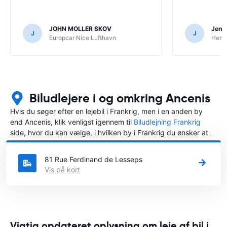
JOHN MOLLER SKOV
Jens 
J
J
Europcar Nice Lufthavn
Hertz
Biludlejere i og omkring Ancenis
Hvis du søger efter en lejebil i Frankrig, men i en anden by
end Ancenis, klik venligst igennem til
Biludlejning Frankrig
side, hvor du kan vælge, i hvilken by i Frankrig du ønsker at
leje en bil.
81 Rue Ferdinand de Lesseps
Vis på kort
Vigtig opdateret oplysning om leje af bil i