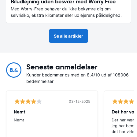
Biludlejning uden besvær med Worry Free
Med Worry-Free behøver du ikke bekymre dig om
selvrisiko, ekstra kilometer eller udlejerens pålidelighed.
Se alle artikler
Seneste anmeldelser
8.4
Kunder bedømmer os med en 8.4/10 ud af 108006
bedømmelser
03-12-2025
Nemt
Det har væ
Nemt
Det har være
jeg har beny
det har virke