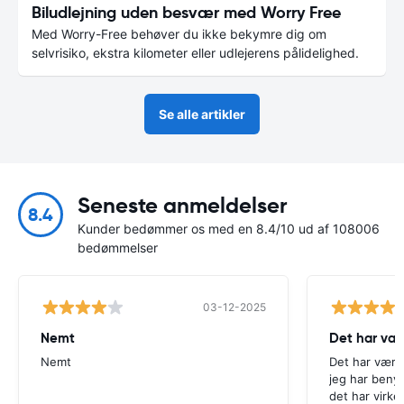
Biludlejning uden besvær med Worry Free
Med Worry-Free behøver du ikke bekymre dig om
selvrisiko, ekstra kilometer eller udlejerens pålidelighed.
Se alle artikler
Seneste anmeldelser
8.4
Kunder bedømmer os med en 8.4/10 ud af 108006
bedømmelser
03-12-2025
Nemt
Det har væ
Nemt
Det har være
jeg har beny
det har virke