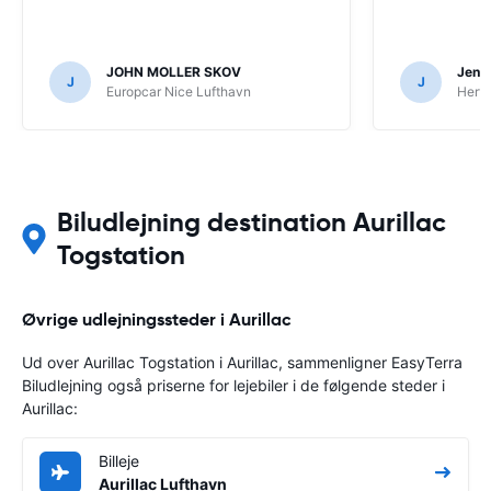
JOHN MOLLER SKOV
Jens 
J
J
Europcar Nice Lufthavn
Hertz
Biludlejning destination Aurillac
Togstation
Øvrige udlejningssteder i Aurillac
Ud over Aurillac Togstation i Aurillac, sammenligner EasyTerra
Biludlejning også priserne for lejebiler i de følgende steder i
Aurillac:
Billeje
Aurillac Lufthavn