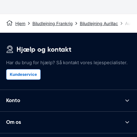
Hjem
Biludlejning Frankrig
Biludlejning Aurillac
Aurill
Hjælp og kontakt
Har du brug for hjælp? Så kontakt vores lejespecialister.
Kundeservice
Konto
Om os