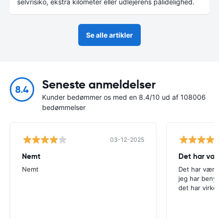
selvrisiko, ekstra kilometer eller udlejerens pålidelighed.
Se alle artikler
Seneste anmeldelser
8.4
Kunder bedømmer os med en 8.4/10 ud af 108006
bedømmelser
03-12-2025
Nemt
Det har væ
Nemt
Det har være
jeg har beny
det har virke