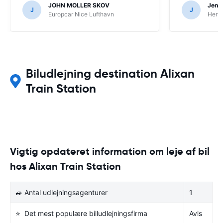
JOHN MOLLER SKOV
Jens 
J
J
Europcar Nice Lufthavn
Hertz
Biludlejning destination Alixan
Train Station
Vigtig opdateret information om leje af bil
hos Alixan Train Station
🚙 Antal udlejningsagenturer
1
⭐ Det mest populære billudlejningsfirma
Avis