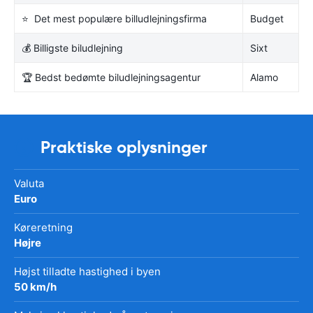
⭐ Det mest populære billudlejningsfirma
Budget
💰 Billigste biludlejning
Sixt
🏆 Bedst bedømte biludlejningsagentur
Alamo
Praktiske oplysninger
Valuta
Euro
Køreretning
Højre
Højst tilladte hastighed i byen
50 km/h