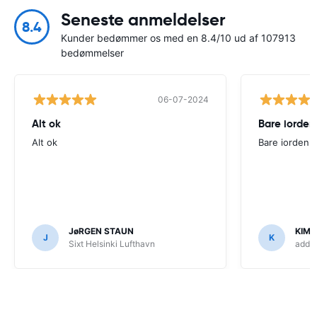
Seneste anmeldelser
8.4
Kunder bedømmer os med en 8.4/10 ud af 107913
bedømmelser
06-07-2024
Alt ok
Bare iorden
Alt ok
Bare iorden
JøRGEN STAUN
KIM
J
K
Sixt Helsinki Lufthavn
addCa