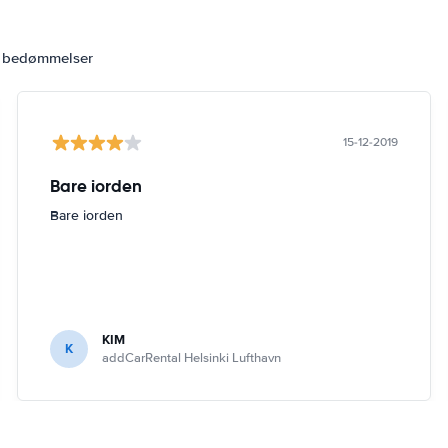
6 bedømmelser
15-12-2019
Bare iorden
Bare iorden
KIM
K
addCarRental Helsinki Lufthavn