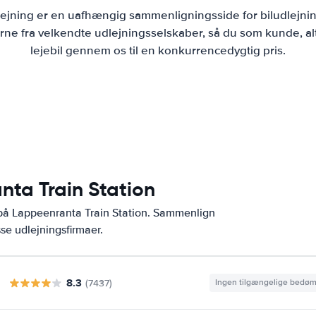
lejning er en uafhængig sammenligningsside for biludlejni
ne fra velkendte udlejningsselskaber, så du som kunde, al
lejebil gennem os til en konkurrencedygtig pris.
nta Train Station
 på Lappeenranta Train Station. Sammenlign
se udlejningsfirmaer.
8.3
(7437)
Ingen tilgængelige bedø