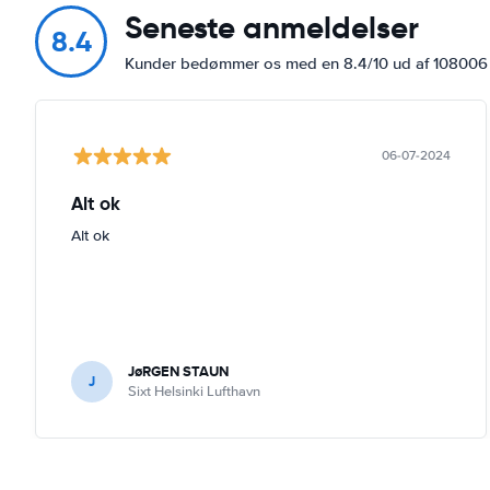
Seneste anmeldelser
8.4
Kunder bedømmer os med en 8.4/10 ud af 10800
06-07-2024
Alt ok
Alt ok
JøRGEN STAUN
J
Sixt Helsinki Lufthavn