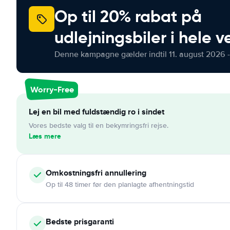
Op til 20% rabat på
udlejningsbiler i hele 
Denne kampagne gælder indtil 11. august 2026 -
Worry-Free
Lej en bil med fuldstændig ro i sindet
Vores bedste valg til en bekymringsfri rejse.
Læs mere
Omkostningsfri
annullering
Op til 48 timer før den planlagte afhentningstid
Bedste prisgaranti