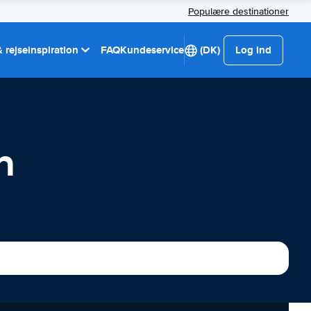
Populære destinationer
 rejseinspiration
FAQ
Kundeservice
(DK)
Log ind
n