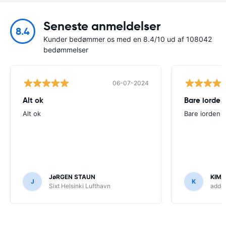
Seneste anmeldelser
8.4
Kunder bedømmer os med en 8.4/10 ud af 108042
bedømmelser
06-07-2024
Alt ok
Bare iorden
Alt ok
Bare iorden
JøRGEN STAUN
KIM
J
K
Sixt Helsinki Lufthavn
addCa