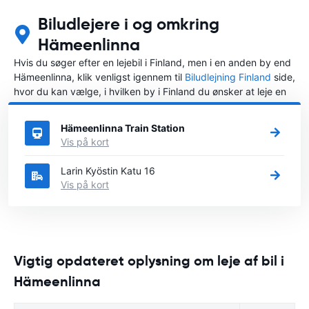
Biludlejere i og omkring
Hämeenlinna
Hvis du søger efter en lejebil i Finland, men i en anden by end
Hämeenlinna, klik venligst igennem til
Biludlejning Finland
side,
hvor du kan vælge, i hvilken by i Finland du ønsker at leje en
bil.
Hämeenlinna Train Station
Vis på kort
Larin Kyöstin Katu 16
Vis på kort
Vigtig opdateret oplysning om leje af bil i
Hämeenlinna