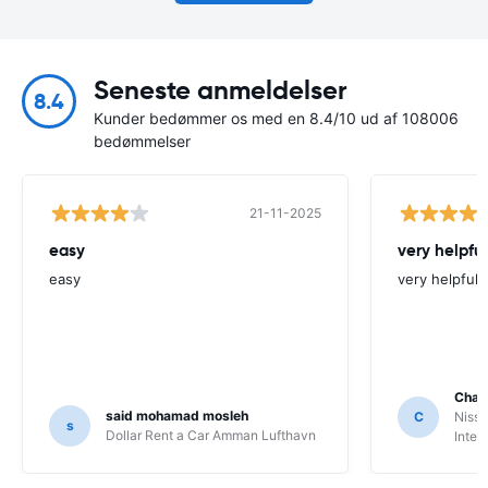
Seneste anmeldelser
8.4
Kunder bedømmer os med en 8.4/10 ud af 108006
bedømmelser
21-11-2025
easy
very helpful
easy
very helpfull
Char
said mohamad mosleh
C
Nissa
s
Dollar Rent a Car Amman Lufthavn
Inter