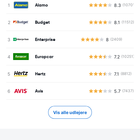
Alamo
8.3
(10701)
Budget
8.1
(11512)
Enterprise
8
(2409)
Europcar
7.2
(10251)
Hertz
7.1
(8812)
Avis
5.7
(7437)
Vis alle udlejere