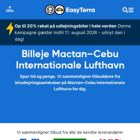
Op til 20% rabat på udlejningsbiler i hele verden
Denne
kampagne gælder indtil 11. august 2026 - udnyt den i
dag!
Billeje Mactan–Cebu
Internationale Lufthavn
Spar tid og penge. Vi sammenligner tilbuddene fra
biludlejningsselskaber på Mactan–Cebu Internationale
Lufthavn for dig.
Vi sammenligner tilbud fra alle de kendte leverandører