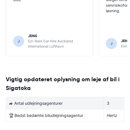
selvrisikofor
løsning.
JENS
JENS
J
Ezi-Rent Car Hire Auckland
J
Europ
International Lufthavn
Vigtig opdateret oplysning om leje af bil i
Sigatoka
🚙 Antal udlejningsagenturer
3
🏆 Bedst bedømte biludlejningsagentur
Hertz