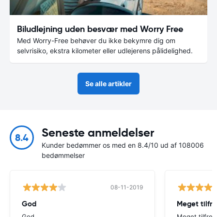
Biludlejning uden besvær med Worry Free
Med Worry-Free behøver du ikke bekymre dig om
selvrisiko, ekstra kilometer eller udlejerens pålidelighed.
Se alle artikler
Seneste anmeldelser
8.4
Kunder bedømmer os med en 8.4/10 ud af 108006
bedømmelser
08-11-2019
God
Meget tilfre
God
Meget tilfreds