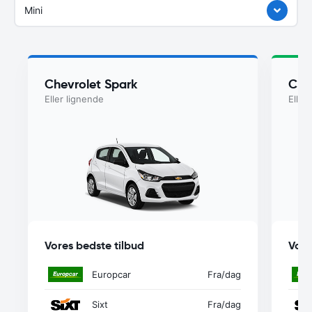
Mini
Chevrolet Spark
Che
Eller lignende
Eller
Vores bedste tilbud
Vore
Europcar
Fra
/dag
Sixt
Fra
/dag