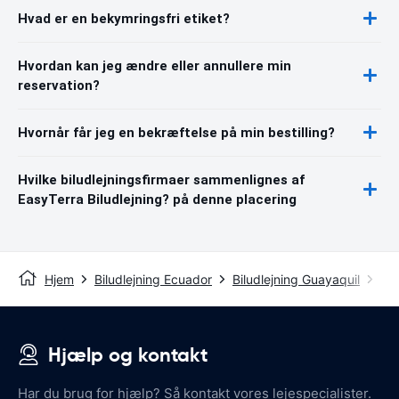
Hvad er en bekymringsfri etiket?
Hvordan kan jeg ændre eller annullere min
reservation?
Hvornår får jeg en bekræftelse på min bestilling?
Hvilke biludlejningsfirmaer sammenlignes af
EasyTerra Biludlejning? på denne placering
Hjem
Biludlejning Ecuador
Biludlejning Guayaquil
Gu
Hjælp og kontakt
Har du brug for hjælp? Så kontakt vores lejespecialister.