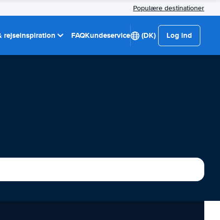
Populære destinationer
 rejseinspiration
FAQ
Kundeservice
(DK)
Log ind