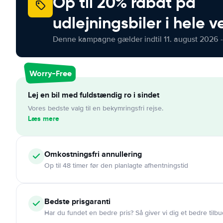
Op til 20% rabat på
udlejningsbiler i hele 
Denne kampagne gælder indtil 11. august 2026 -
Worry-Free
Lej en bil med fuldstændig ro i sindet
Vores bedste valg til en bekymringsfri rejse.
Læs mere
Omkostningsfri
annullering
Op til 48 timer før den planlagte afhentningstid
Bedste prisgaranti
Har du fundet en bedre pris? Så giver vi dig et bedre tilbu