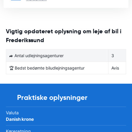
Vigtig opdateret oplysning om leje af bil i
Frederikssund
🚙 Antal udlejningsagenturer
3
🏆 Bedst bedømte biludlejningsagentur
Avis
Praktiske oplysninger
Valuta
Danish krone
Køreretning