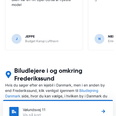
model
JEPPE
NIEL
J
N
Budget Karup Lufthavn
Enter
Biludlejere i og omkring
Frederikssund
Hvis du søger efter en lejebil i Danmark, men i en anden by
end Frederikssund, klik venligst igennem til
Biludlejning
Danmark
side, hvor du kan vælge, i hvilken by i Danmark du
ønsker at leje en bil.
Vølundsvej 11
Vis på kort