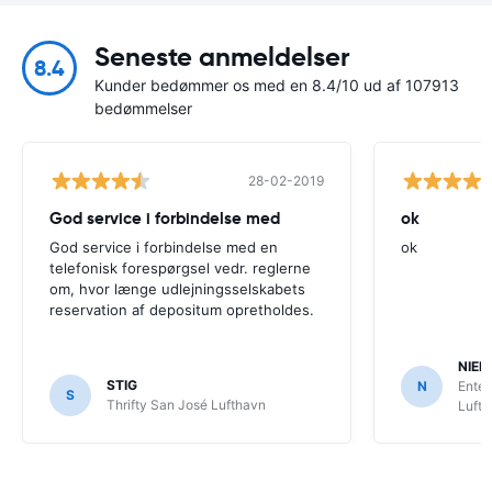
Seneste anmeldelser
8.4
Kunder bedømmer os med en 8.4/10 ud af 107913
bedømmelser
28-02-2019
God service i forbindelse med
ok
God service i forbindelse med en
ok
telefonisk forespørgsel vedr. reglerne
om, hvor længe udlejningsselskabets
reservation af depositum opretholdes.
NIEL
STIG
N
Enter
S
Thrifty San José Lufthavn
Luft