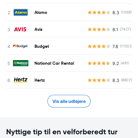
Alamo
8.3
(10695)
Avis
8.1
(7427)
Budget
7.8
(11503)
National Car Rental
9.2
(491)
Hertz
8.3
(8807)
Vis alle udlejere
Nyttige tip til en velforberedt tur