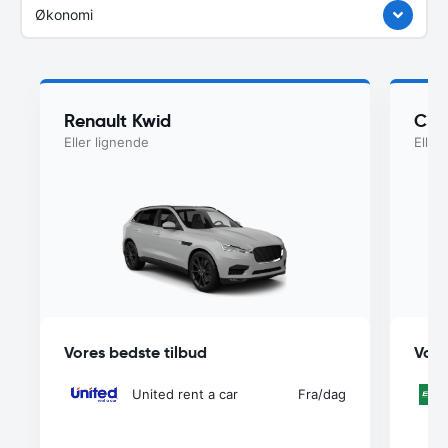
Økonomi
Renault Kwid
Cit
Eller lignende
Eller
Vores bedste tilbud
Vore
United rent a car
Fra
/dag