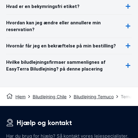
Hvad er en bekymringsfri etiket?
Hvordan kan jeg ændre eller annullere min
reservation?
Hvornår får jeg en bekræftelse på min bestilling?
Hvilke biludlejningsfirmaer sammenlignes af
EasyTerra Biludlejning? på denne placering
Hjem
Biludlejning Chile
Biludlejning Temuco
Temuco 
Hjælp og kontakt
Har du brug for hjælp? Så kontakt vores lejespecialister.