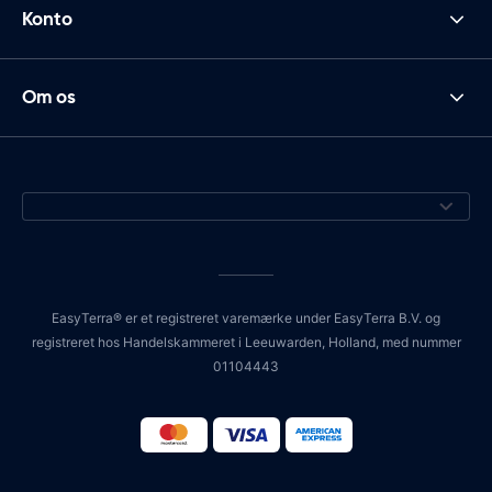
Konto
Om os
EasyTerra® er et registreret varemærke under EasyTerra B.V. og
registreret hos Handelskammeret i Leeuwarden, Holland, med nummer
01104443