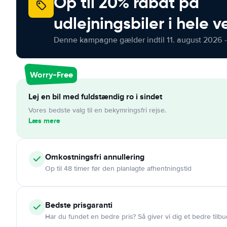
Op til 20% rabat på
udlejningsbiler i hele 
Denne kampagne gælder indtil 11. august 2026 -
Worry-Free
Lej en bil med fuldstændig ro i sindet
Vores bedste valg til en bekymringsfri rejse.
Læs mere
Omkostningsfri
annullering
Op til 48 timer før den planlagte afhentningstid
Bedste prisgaranti
Har du fundet en bedre pris? Så giver vi dig et bedre tilbu