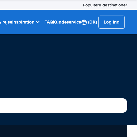
Populære destinationer
 rejseinspiration
FAQ
Kundeservice
(DK)
Log ind