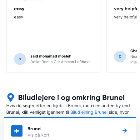
easy
very helpful
easy
very helpfull
Char
said mohamad mosleh
C
Nissa
s
Dollar Rent a Car Amman Lufthavn
Inter
Biludlejere i og omkring Brunei
Hvis du søger efter en lejebil i Brunei, men i en anden by end
Brunei, klik venligst igennem til
Biludlejning Brunei
side, hvor
du kan vælge, i hvilken by i Brunei du ønsker at leje en bil.
Brunei
Vis på kort