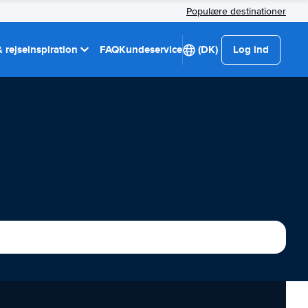
Populære destinationer
 rejseinspiration
FAQ
Kundeservice
(DK)
Log ind