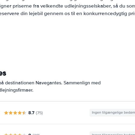
ner priserne fra velkendte udlejningsselskaber, så du som
eservere din lejebil gennem os til en konkurrencedygtig pri
es
r på destinationen Navegantes. Sammenlign med
lejningsfirmaer.
8.7
(75)
Ingen tilgængelige bedø