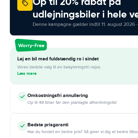
Op til 20% rabat på
udlejningsbiler i hele 
Denne kampagne gælder indtil 11. august 2026 -
Worry-Free
Lej en bil med fuldstændig ro i sindet
Vores bedste valg til en bekymringsfri rejse.
Læs mere
Omkostningsfri
annullering
Op til 48 timer før den planlagte afhentningstid
Bedste prisgaranti
Har du fundet en bedre pris? Så giver vi dig et bedre tilbu