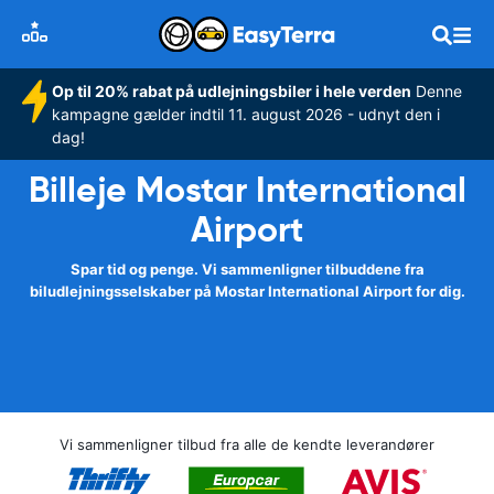
Op til 20% rabat på udlejningsbiler i hele verden
Denne
kampagne gælder indtil 11. august 2026 - udnyt den i
dag!
Billeje Mostar International
Airport
Spar tid og penge. Vi sammenligner tilbuddene fra
biludlejningsselskaber på Mostar International Airport for dig.
Vi sammenligner tilbud fra alle de kendte leverandører