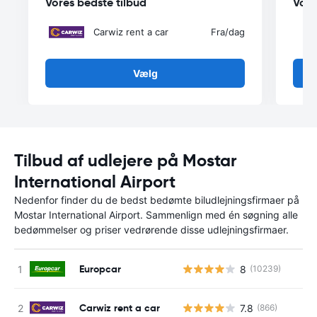
Vores bedste tilbud
Vore
Carwiz rent a car
Fra
/dag
Vælg
Tilbud af udlejere på Mostar
International Airport
Nedenfor finder du de bedst bedømte biludlejningsfirmaer på
Mostar International Airport. Sammenlign med én søgning alle
bedømmelser og priser vedrørende disse udlejningsfirmaer.
Europcar
8
(10239)
Carwiz rent a car
7.8
(866)