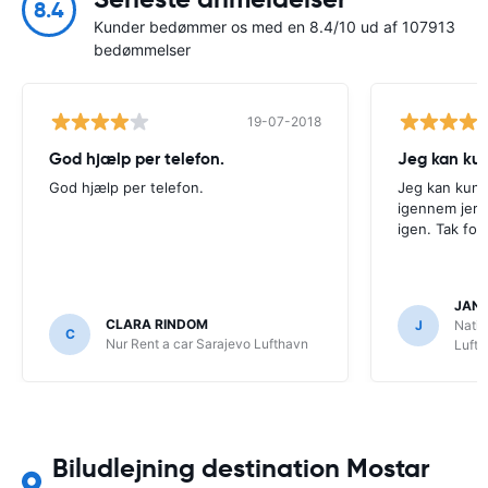
8.4
Kunder bedømmer os med en 8.4/10 ud af 107913
bedømmelser
19-07-2018
God hjælp per telefon.
Jeg kan kun
God hjælp per telefon.
Jeg kan kun ro
igennem jer i
igen. Tak for
JAN
CLARA RINDOM
J
Natio
C
Nur Rent a car Sarajevo Lufthavn
Luft
Biludlejning destination Mostar