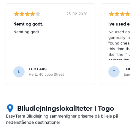
25-02-2020
Nemt og godt.
Ive used ea
Nemt og godt.
Ive used eas
generally its
found cheap 
this time tha
like “their” c
contact “my a
werent satisf
LUC LARS
THO
L
T
Hertz 40 Loop Street
Europ
Biludlejningslokaliteter i Togo
EasyTerra Biludlejning sammenligner priserne på billeje på
nedenstående destinationer