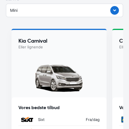
Mini
Kia Carnival
Chry
Eller lignende
Eller
Vores bedste tilbud
Vore
Sixt
Fra
/dag