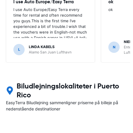
I use Auto Europe/Easy Terra
ok
I use Auto Europe/Easy Terra every
ok
time for rental and often recommend
you guys.This is the first time I’ve
experienced a bit of trouble.I wish that
the vouchers were in English-not much
use with a Danish paper in USVI -A toll-
NIEL
free phone number had been nice as
LINDA KABELS
N
Enter
well I didn’t call though I neede help
L
Alamo San Juan Lufthavn
Luft
because it would have costed me a
fortune to ring Denmark..
Biludlejningslokaliteter i Puerto
Rico
EasyTerra Biludlejning sammenligner priserne på billeje på
nedenstående destinationer