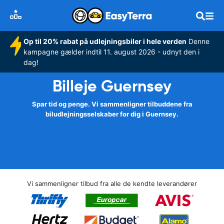
Op til 20% rabat på udlejningsbiler i hele verden
Denne
kampagne gælder indtil 11. august 2026 - udnyt den i
dag!
Billeje Guernsey
Spar tid og penge. Vi sammenligner tilbuddene fra
biludlejningsselskaber for dig i Guernsey.
Vi sammenligner tilbud fra alle de kendte leverandører