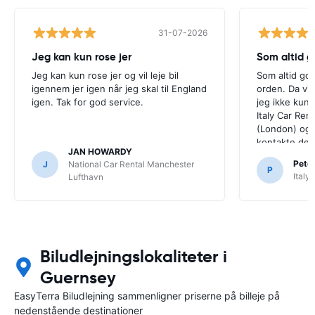
31-07-2026
Jeg kan kun rose jer
Som altid g
Jeg kan kun rose jer og vil leje bil
Som altid god
igennem jer igen når jeg skal til England
orden. Da vi 
igen. Tak for god service.
jeg ikke kun
Italy Car Ren
(London) og 
kontakte dem.
JAN HOWARDY
Peter
J
National Car Rental Manchester
P
Italy
Lufthavn
Biludlejningslokaliteter i
Guernsey
EasyTerra Biludlejning sammenligner priserne på billeje på
nedenstående destinationer