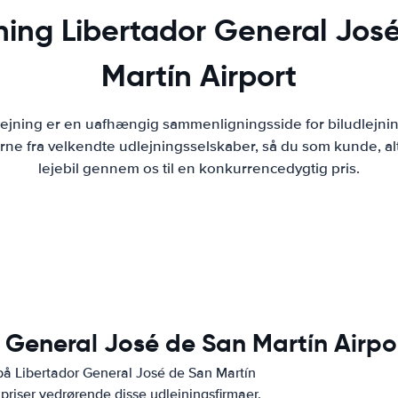
jning Libertador General Jos
Martín Airport
lejning er en uafhængig sammenligningsside for biludlejni
ne fra velkendte udlejningsselskaber, så du som kunde, al
lejebil gennem os til en konkurrencedygtig pris.
r General José de San Martín Airpo
på Libertador General José de San Martín
riser vedrørende disse udlejningsfirmaer.