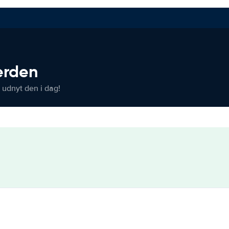
verden
 udnyt den i dag!