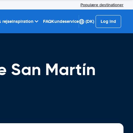
Populære destinationer
 rejseinspiration
FAQ
Kundeservice
(DK)
Log ind
de San Martín