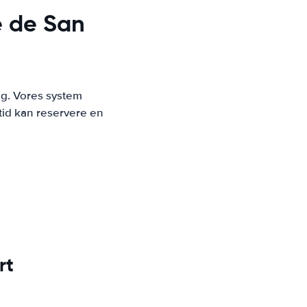
é de San
ng. Vores system
tid kan reservere en
rt