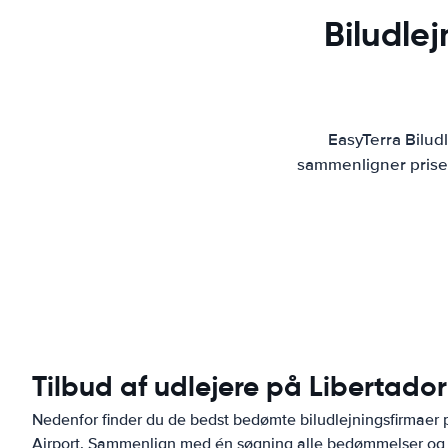
Biludle
EasyTerra Bilud
sammenligner priser
Tilbud af udlejere på Libertado
Nedenfor finder du de bedst bedømte biludlejningsfirmaer 
Airport. Sammenlign med én søgning alle bedømmelser og p