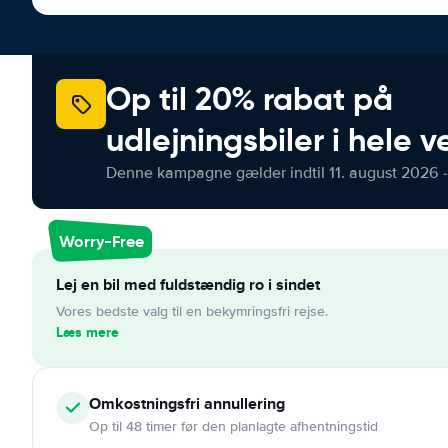
Op til 20% rabat på
udlejningsbiler i hele 
Denne kampagne gælder indtil 11. august 2026 -
Worry-Free
Lej en bil med fuldstændig ro i sindet
Vores bedste valg til en bekymringsfri rejse.
Læs mere
Omkostningsfri
annullering
Op til 48 timer før den planlagte afhentningstid