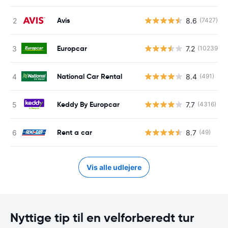
Avis
8.6
(7427)
Europcar
7.2
(10239)
National Car Rental
8.4
(491)
Keddy By Europcar
7.7
(4316)
Rent a car
8.7
(49)
Vis alle udlejere
Nyttige tip til en velforberedt tur