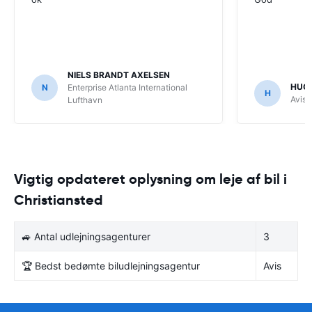
NIELS BRANDT AXELSEN
HUGO
N
Enterprise Atlanta International
H
Avis 
Lufthavn
Vigtig opdateret oplysning om leje af bil i
Christiansted
🚙 Antal udlejningsagenturer
3
🏆 Bedst bedømte biludlejningsagentur
Avis