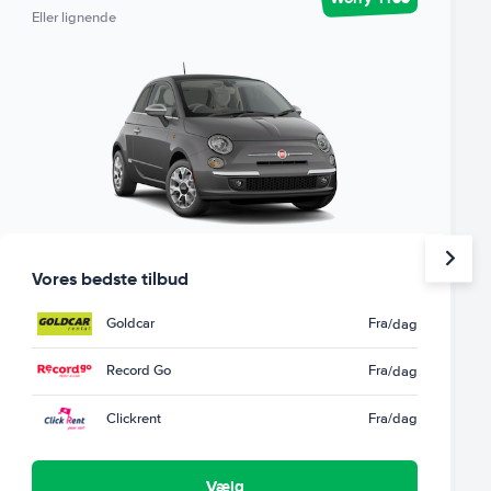
Eller lignende
Vores bedste tilbud
Goldcar
Fra
/dag
Record Go
Fra
/dag
Clickrent
Fra
/dag
Vælg