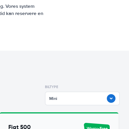
ng. Vores system
tid kan reservere en
BILTYPE
Mini
Fiat 500
Worry-Free