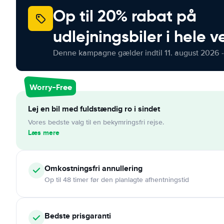
Op til 20% rabat på
udlejningsbiler i hele 
Denne kampagne gælder indtil 11. august 2026 -
Worry-Free
Lej en bil med fuldstændig ro i sindet
Vores bedste valg til en bekymringsfri rejse.
Læs mere
Omkostningsfri
annullering
Op til 48 timer før den planlagte afhentningstid
Bedste prisgaranti