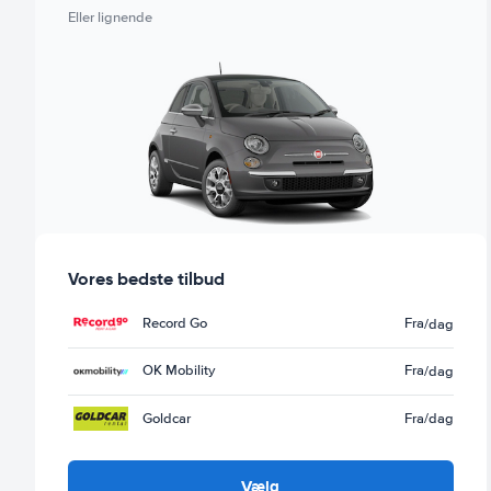
Eller lignende
Vores bedste tilbud
Record Go
Fra
/dag
OK Mobility
Fra
/dag
Goldcar
Fra
/dag
Vælg