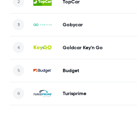
TopCar
Gobycar
Goldcar Key'n Go
Budget
Turisprime