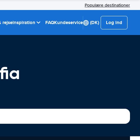
Populære destinationer
 rejseinspiration
FAQ
Kundeservice
(DK)
Log ind
fia