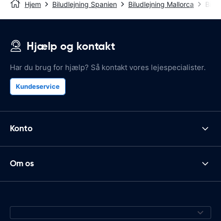
Hjem
Biludlejning Spanien
Biludlejning Mallorca
Bilu
Hjælp og kontakt
Har du brug for hjælp? Så kontakt vores lejespecialister.
Kundeservice
Konto
Om os