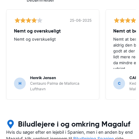
25-06-2025
Nemt og overskueligt
Nemt at bes
Nemt og overskueligt
Nemt at besti
aldrig den bi
godt at der s
lidt mere real
da mindre en
udsigt.
Henrik Jensen
CARS
H
Centauro Palma de Mallorca
C
Kedd
Lufthavn
Mallo
Biludlejere i og omkring Magaluf
Hvis du søger efter en lejebil i Spanien, men i en anden by end
Magaluf, klik venligst igennem til
Biludlejning Spanien
side,