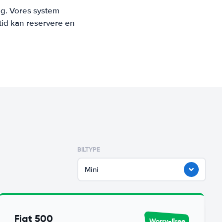
ng. Vores system
tid kan reservere en
BILTYPE
Mini
Fiat 500
Worry-Free