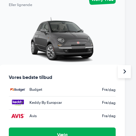
Eller lignende
Vores bedste tilbud
Budget
Fra
/dag
Keddy By Europcar
Fra
/dag
Avis
Fra
/dag
Vælg