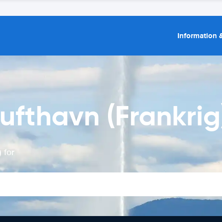
Information &
ufthavn (Frankrig
 for