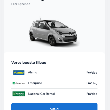
Eller lignende
Vores bedste tilbud
Alamo
Fra
/dag
Enterprise
Fra
/dag
National Car Rental
Fra
/dag
Vælg