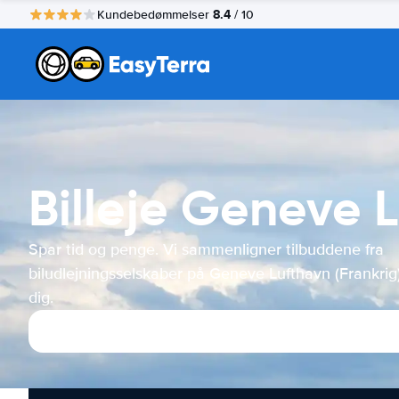
8.4
Kundebedømmelser
/ 10
Billeje Geneve L
Spar tid og penge. Vi sammenligner tilbuddene fra
biludlejningsselskaber på Geneve Lufthavn (Frankrig)
dig.