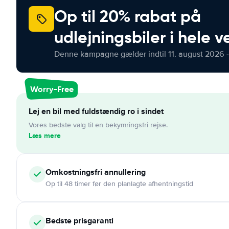
Op til 20% rabat på
udlejningsbiler i hele 
Denne kampagne gælder indtil 11. august 2026 -
Worry-Free
Lej en bil med fuldstændig ro i sindet
Vores bedste valg til en bekymringsfri rejse.
Læs mere
Omkostningsfri
annullering
Op til 48 timer før den planlagte afhentningstid
Bedste prisgaranti