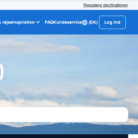
Populære destinationer
 rejseinspiration
FAQ
Kundeservice
(DK)
Log ind
)